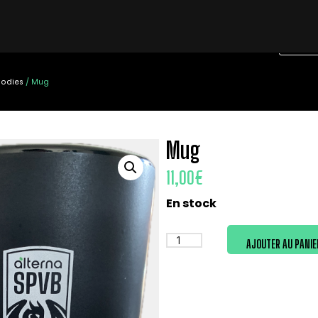
BILLE
EQUIPES AMATEURS
PARTENAIRES
ACTUALITÉS
BOUTIQUE
odies
/ Mug
Mug
11,00
€
En stock
AJOUTER AU PANIE