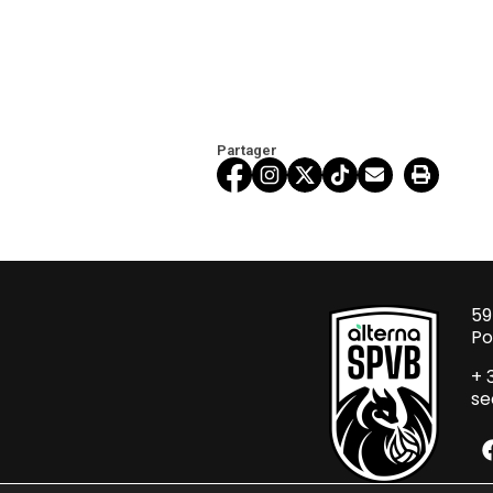
Partager
59
Po
+ 
se