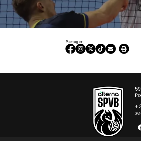
Partager
59
Po
+ 
se