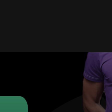
BILLET
EQUIPES AMATEURS
PARTENAIRES
ACTUALITÉS
BOUTIQUE
!
ws
/ [Joker Médical]