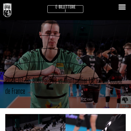
E-BILLETTERIE
!
2024-03-05 AlternaSPVB vs Montpellier 1/2 Finale coupe
de France