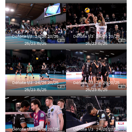
Défaite 1/3 : 24/26 20/25
Défaite 1/3 : 24/26 20/25
25/23 15/25
25/23 15/25
Défaite 1/3 : 24/26 20/25
Défaite 1/3 : 24/26 20/25
25/23 15/25
25/23 15/25
Défaite 1/3 : 24/26 20/25
Défaite 1/3 : 24/26 20/25