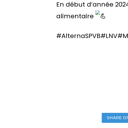
En
début d’année 2024
alimentaire
#AlternaSPVB
#LNV
#M
SHARE O